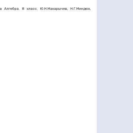
 Алгебра. 8 класс. Ю.Н.Макарычев, Н.Г.Миндюк,