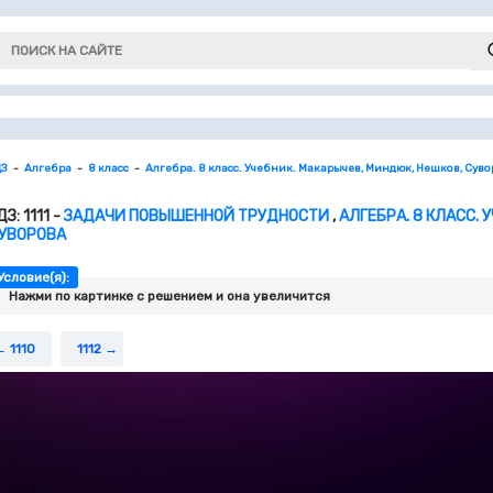
ДЗ
Алгебра
8 класс
Алгебра. 8 класс. Учебник. Макарычев, Миндюк, Нешков, Сув
ДЗ: 1111 -
ЗАДАЧИ ПОВЫШЕННОЙ ТРУДНОСТИ
,
АЛГЕБРА. 8 КЛАСС. 
УВОРОВА
Условие(я):
Нажми по картинке c решением и она увеличится
1110
1112