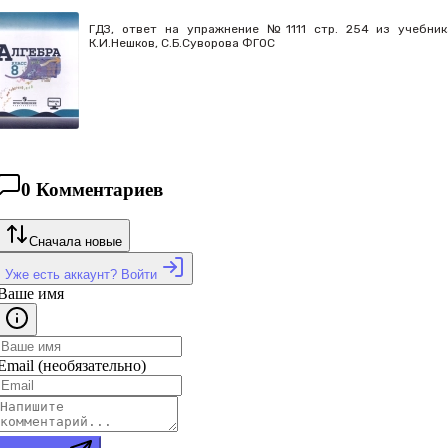
ГДЗ, ответ на упражнение №1111 стр. 254 из учебника
К.И.Нешков, С.Б.Суворова ФГОС