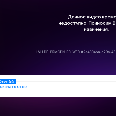
Ответ(ы):
скачать ответ