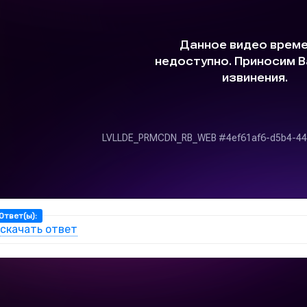
Ответ(ы):
скачать ответ