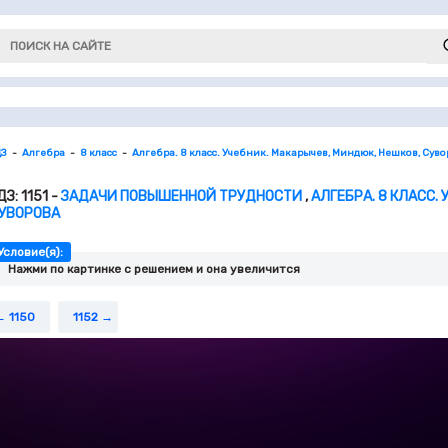
ДЗ
Алгебра
8 класс
Алгебра. 8 класс. Учебник. Макарычев, Миндюк, Нешков, Сув
ДЗ: 1151 -
ЗАДАЧИ ПОВЫШЕННОЙ ТРУДНОСТИ
,
АЛГЕБРА. 8 КЛАСС.
УВОРОВА
Условие(я):
Нажми по картинке c решением и она увеличится
1150
1152