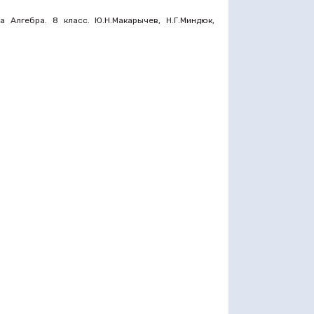
 Алгебра. 8 класс. Ю.Н.Макарычев, Н.Г.Миндюк,