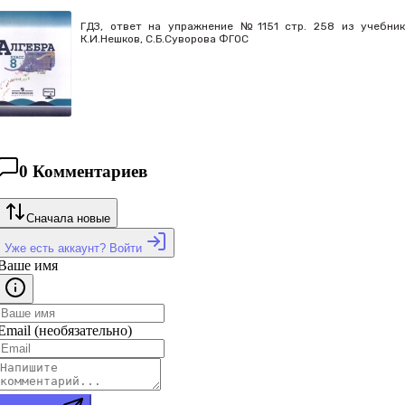
ГДЗ, ответ на упражнение №1151 стр. 258 из учебника
К.И.Нешков, С.Б.Суворова ФГОС