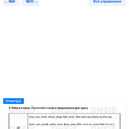
№8
№10
Все упражнения
Ответ(ы):