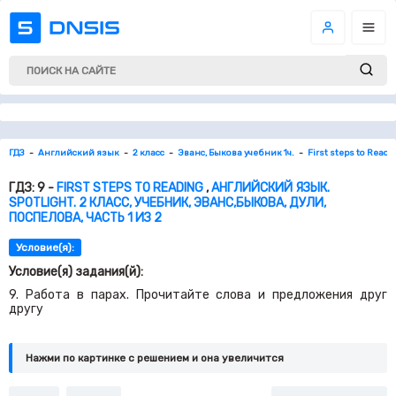
ГДЗ
Английский язык
2 класс
Эванс, Быкова учебник 1ч.
First steps to Readi
ГДЗ: 9 -
FIRST STEPS TO READING
,
АНГЛИЙСКИЙ ЯЗЫК.
SPOTLIGHT. 2 КЛАСС, УЧЕБНИК, ЭВАНС,БЫКОВА, ДУЛИ,
ПОСПЕЛОВА, ЧАСТЬ 1 ИЗ 2
Условие(я):
Условие(я) задания(й):
9. Работа в парах. Прочитайте слова и предложения друг
другу
Нажми по картинке c решением и она увеличится