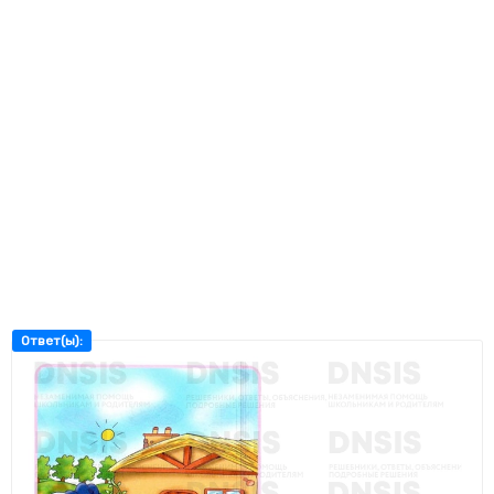
Ответ(ы):