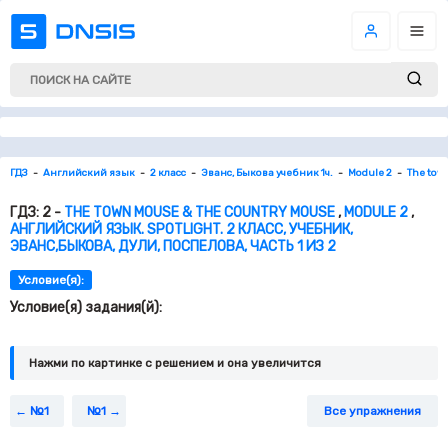
ГДЗ
Английский язык
2 класс
Эванс, Быкова учебник 1ч.
Module 2
The tow
ГДЗ: 2 -
THE TOWN MOUSE & THE COUNTRY MOUSE
,
MODULE 2
,
АНГЛИЙСКИЙ ЯЗЫК. SPOTLIGHT. 2 КЛАСС, УЧЕБНИК,
ЭВАНС,БЫКОВА, ДУЛИ, ПОСПЕЛОВА, ЧАСТЬ 1 ИЗ 2
Условие(я):
Условие(я) задания(й):
Нажми по картинке c решением и она увеличится
№1
№1
Все упражнения