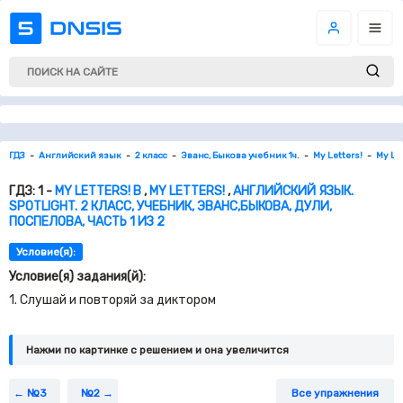
ГДЗ
Английский язык
2 класс
Эванс, Быкова учебник 1ч.
My Letters!
My Let
ГДЗ: 1 -
MY LETTERS! B
,
MY LETTERS!
,
АНГЛИЙСКИЙ ЯЗЫК.
SPOTLIGHT. 2 КЛАСС, УЧЕБНИК, ЭВАНС,БЫКОВА, ДУЛИ,
ПОСПЕЛОВА, ЧАСТЬ 1 ИЗ 2
Условие(я):
Условие(я) задания(й):
1. Слушай и повторяй за диктором
Нажми по картинке c решением и она увеличится
№3
№2
Все упражнения