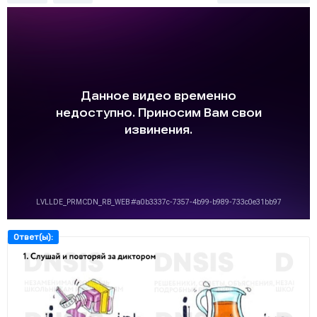
Ответ(ы):