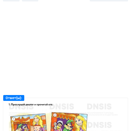
Ответ(ы):