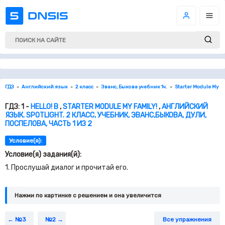
ГДЗ
Английский язык
2 класс
Эванс, Быкова учебник 1ч.
Starter Module My F
ГДЗ: 1 -
HELLO! B
,
STARTER MODULE MY FAMILY!
,
АНГЛИЙСКИЙ
ЯЗЫК. SPOTLIGHT. 2 КЛАСС, УЧЕБНИК, ЭВАНС,БЫКОВА, ДУЛИ,
ПОСПЕЛОВА, ЧАСТЬ 1 ИЗ 2
Условие(я):
Условие(я) задания(й):
1. Прослушай диалог и прочитай его.
Нажми по картинке c решением и она увеличится
№3
№2
Все упражнения