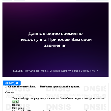
Ответ(ы):