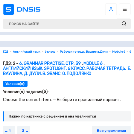
ГДЗ
Английский язык
6 класс
Рабочая тетрадь, Ваулина, Дули
Module 6
6. 
ГДЗ: 2 -
6. GRAMMAR PRACTISE. СТР. 39
,
MODULE 6
,
АНГЛИЙСКИЙ ЯЗЫК. SPOTLIGHT. 6 КЛАСС. РАБОЧАЯ ТЕТРАДЬ. Е.
ВАУЛИНА, Д. ДУЛИ, В. ЭВАНС, О. ПОДОЛЯНКО
Условие(я):
Условие(я) задания(й):
Choose the correct item. — Выберите правильный вариант.
Нажми по картинке c решением и она увеличится
1
3
Все упражнения