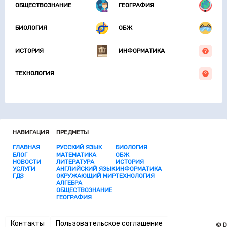
ОБЩЕСТВОЗНАНИЕ
ГЕОГРАФИЯ
БИОЛОГИЯ
ОБЖ
ИСТОРИЯ
ИНФОРМАТИКА
ТЕХНОЛОГИЯ
НАВИГАЦИЯ
ПРЕДМЕТЫ
ГЛАВНАЯ
РУССКИЙ ЯЗЫК
БИОЛОГИЯ
БЛОГ
МАТЕМАТИКА
ОБЖ
НОВОСТИ
ЛИТЕРАТУРА
ИСТОРИЯ
УСЛУГИ
АНГЛИЙСКИЙ ЯЗЫК
ИНФОРМАТИКА
ГДЗ
ОКРУЖАЮЩИЙ МИР
ТЕХНОЛОГИЯ
АЛГЕБРА
ОБЩЕСТВОЗНАНИЕ
ГЕОГРАФИЯ
Контакты
Пользовательское соглашение
© D