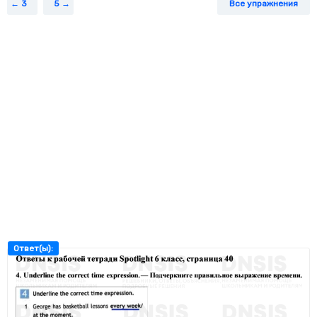
3
5
Все упражнения
Ответ(ы):