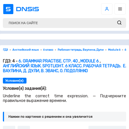
ГДЗ
Английский язык
6 класс
Рабочая тетрадь, Ваулина, Дули
Module 6
6. 
ГДЗ: 4 -
6. GRAMMAR PRACTISE. СТР. 40
,
MODULE 6
,
АНГЛИЙСКИЙ ЯЗЫК. SPOTLIGHT. 6 КЛАСС. РАБОЧАЯ ТЕТРАДЬ. Е.
ВАУЛИНА, Д. ДУЛИ, В. ЭВАНС, О. ПОДОЛЯНКО
Условие(я):
Условие(я) задания(й):
Underline the correct time expression. — Подчеркните
правильное выражение времени.
Нажми по картинке c решением и она увеличится