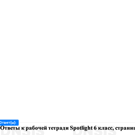
Ответ(ы):