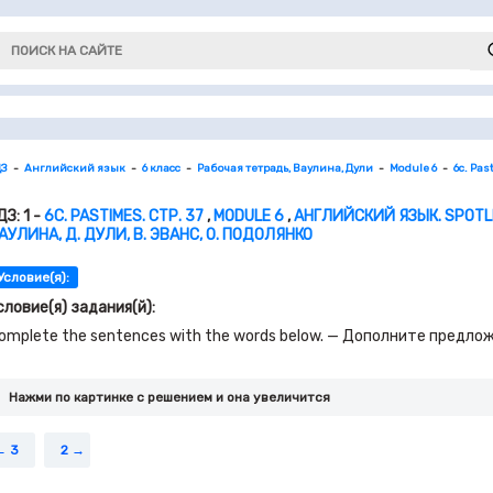
ДЗ
Английский язык
6 класс
Рабочая тетрадь, Ваулина, Дули
Module 6
6с. Pas
ДЗ: 1 -
6С. PASTIMES. СТР. 37
,
MODULE 6
,
АНГЛИЙСКИЙ ЯЗЫК. SPOTLI
АУЛИНА, Д. ДУЛИ, В. ЭВАНС, О. ПОДОЛЯНКО
Условие(я):
словие(я) задания(й):
omplete the sentences with the words below. — Дополните предло
Нажми по картинке c решением и она увеличится
3
2