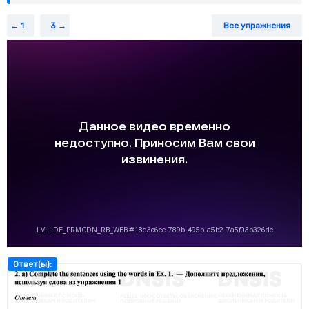
1
3
Все упражнения
Ответ(ы):