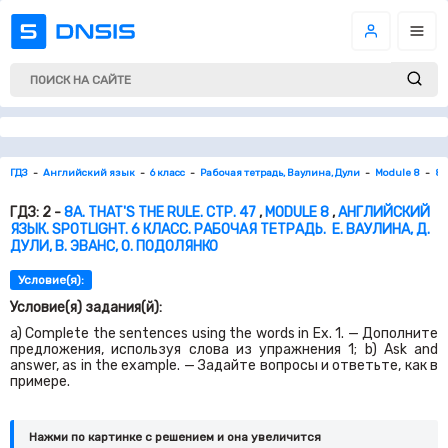
ГДЗ
Английский язык
6 класс
Рабочая тетрадь, Ваулина, Дули
Module 8
8a
ГДЗ: 2 -
8A. THAT'S THE RULE. СТР. 47
,
MODULE 8
,
АНГЛИЙСКИЙ
ЯЗЫК. SPOTLIGHT. 6 КЛАСС. РАБОЧАЯ ТЕТРАДЬ. Е. ВАУЛИНА, Д.
ДУЛИ, В. ЭВАНС, О. ПОДОЛЯНКО
Условие(я):
Условие(я) задания(й):
a) Complete the sentences using the words in Ex. 1. — Дополните
предложения, используя слова из упражнения 1; b) Ask and
answer, as in the example. — Задайте вопросы и ответьте, как в
примере.
Нажми по картинке c решением и она увеличится