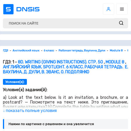
ГДЗ
Английский язык
6 класс
Рабочая тетрадь, Ваулина, Дули
Module 8
8d
ГДЗ: 1 -
8D. WRITING (GIVING INSTRUCTIONS). СТР. 50
,
MODULE 8
,
АНГЛИЙСКИЙ ЯЗЫК. SPOTLIGHT. 6 КЛАСС. РАБОЧАЯ ТЕТРАДЬ. Е.
ВАУЛИНА, Д. ДУЛИ, В. ЭВАНС, О. ПОДОЛЯНКО
Условие(я):
Условие(я) задания(й):
a) Look at the text below. Is it an invitation, a brochure, or a
postcard? — Посмотрите на текст ниже. Это приглашение,
буклет или открытка? b) Complete the table by writing what you
↓ показать полные условия
must or mustn’t do while you are at the campground. —
Заполните таблицу, написав, что вы должны или не должны
делать, когда вы в палаточном лагере.
Нажми по картинке c решением и она увеличится