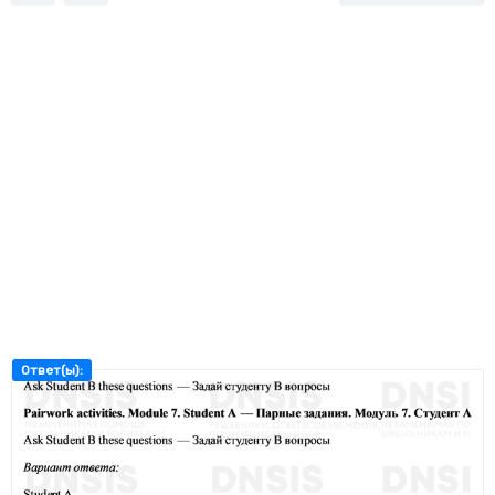
Ответ(ы):