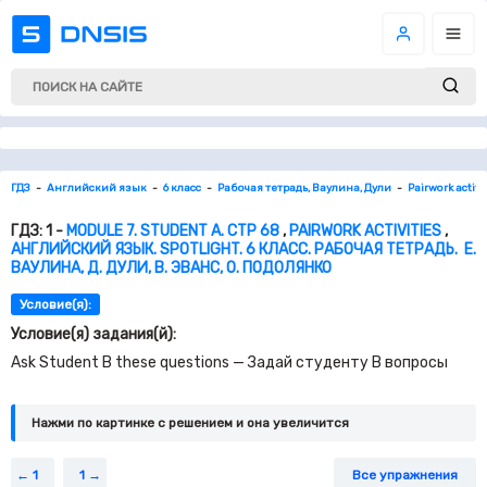
ГДЗ
Английский язык
6 класс
Рабочая тетрадь, Ваулина, Дули
Pairwork activi
ГДЗ: 1 -
MODULE 7. STUDENT A. СТР 68
,
PAIRWORK ACTIVITIES
,
АНГЛИЙСКИЙ ЯЗЫК. SPOTLIGHT. 6 КЛАСС. РАБОЧАЯ ТЕТРАДЬ. Е.
ВАУЛИНА, Д. ДУЛИ, В. ЭВАНС, О. ПОДОЛЯНКО
Условие(я):
Условие(я) задания(й):
Ask Student B these questions — Задай студенту В вопросы
Нажми по картинке c решением и она увеличится
1
1
Все упражнения