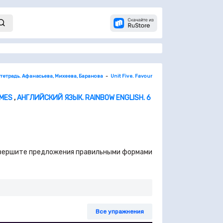
 тетрадь. Афанасьева, Михеева, Баранова
Unit Five. Favourite Pastimes
4. Use of Engl
IMES
,
АНГЛИЙСКИЙ ЯЗЫК. RAINBOW ENGLISH. 6
- Завершите предложения правильными формами
Все упражнения