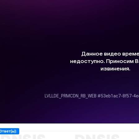
Ответ(ы):