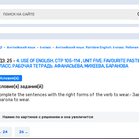
ДЗ
Английский язык
6 класс
Английский язык. Rainbow English. 6 класс. Рабочая
ДЗ: 25 -
4. USE OF ENGLISH. СТР 105-114
,
UNIT FIVE. FAVOURITE PAST
ЛАСС. РАБОЧАЯ ТЕТРАДЬ. АФАНАСЬЕВА, МИХЕЕВА, БАРАНОВА
Условие(я):
словие(я) задания(й):
omplete the sentences with the right forms of the verb to wear.
лагола to wear.
Нажми по картинке c решением и она увеличится
24
26