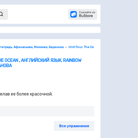
 тетрадь. Афанасьева, Михеева, Баранова
Unit Four. The Country across the Ocean
5.
HE OCEAN
,
АНГЛИЙСКИЙ ЯЗЫК. RAINBOW
АНОВА
делав ее более красочной.
Все упражнения