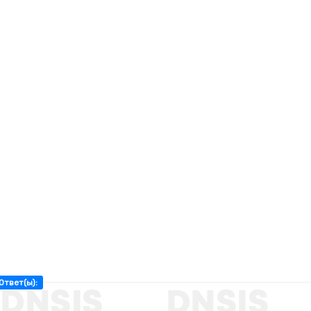
Ответ(ы):