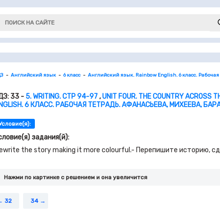
ДЗ
Английский язык
6 класс
Английский язык. Rainbow English. 6 класс. Рабочая
ДЗ: 33 -
5. WRITING. СТР 94-97
,
UNIT FOUR. THE COUNTRY ACROSS T
NGLISH. 6 КЛАСС. РАБОЧАЯ ТЕТРАДЬ. АФАНАСЬЕВА, МИХЕЕВА, БАР
Условие(я):
словие(я) задания(й):
ewrite the story making it more colourful.- Перепишите историю, с
Нажми по картинке c решением и она увеличится
32
34