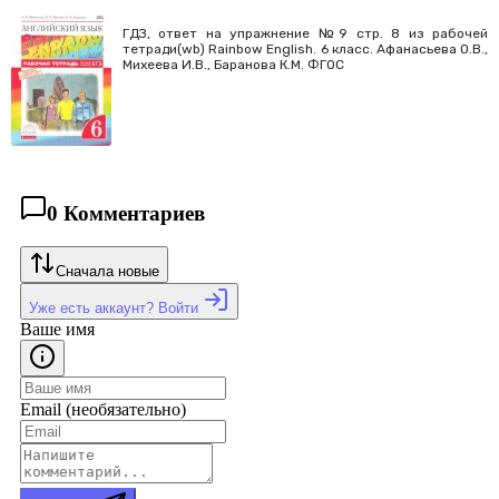
ГДЗ, ответ на упражнение №9 стр. 8 из рабочей
тетради(wb) Rainbow English. 6 класс. Афанасьева О.В.,
Михеева И.В., Баранова К.М. ФГОС