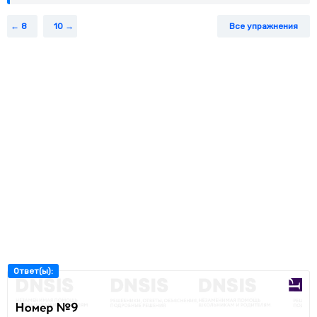
8
10
Все упражнения
Ответ(ы):