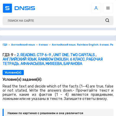
ГДЗ
Английский язык
6 класс
Английский язык. Rainbow English. 6 класс. Раб
ГДЗ: 9 -
2. READING. СТР 6-9
,
UNIT ONE. TWO CAPITALS
,
АНГЛИЙСКИЙ ЯЗЫК. RAINBOW ENGLISH. 6 КЛАСС. РАБОЧАЯ
ТЕТРАДЬ. АФАНАСЬЕВА, МИХЕЕВА, БАРАНОВА
Условие(я):
Условие(я) задания(й):
Read the text and decide which of the facts (1—4) are true, false
or not stated. Write the answers down.- Прочитайте текст и
решите, какие из фактов (1 – 4) являются правдивыми,
ложными или не указаны в тексте. Запишите ответы внизу.
Нажми по картинке c решением и она увеличится