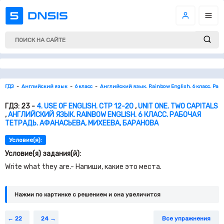
ГДЗ
Английский язык
6 класс
Английский язык. Rainbow English. 6 класс. Раб
ГДЗ: 23 -
4. USE OF ENGLISH. СТР 12-20
,
UNIT ONE. TWO CAPITALS
,
АНГЛИЙСКИЙ ЯЗЫК. RAINBOW ENGLISH. 6 КЛАСС. РАБОЧАЯ
ТЕТРАДЬ. АФАНАСЬЕВА, МИХЕЕВА, БАРАНОВА
Условие(я):
Условие(я) задания(й):
Write what they are.- Напиши, какие это места.
Нажми по картинке c решением и она увеличится
22
24
Все упражнения