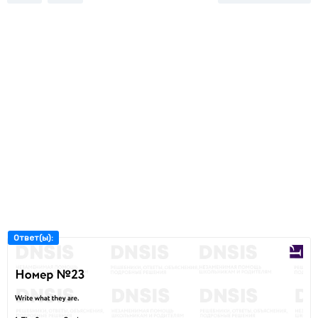
Ответ(ы):