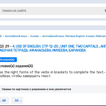
ДЗ
Английский язык
6 класс
Английский язык. Rainbow English. 6 класс. Рабочая
ДЗ: 29 -
4. USE OF ENGLISH. СТР 12-20
,
UNIT ONE. TWO CAPITALS
,
АНГ
АБОЧАЯ ТЕТРАДЬ. АФАНАСЬЕВА, МИХЕЕВА, БАРАНОВА
Условие(я):
словие(я) задания(й):
se the right forms of the verbs in brackets to complete the tex
кобках, чтобы завершить текст.
Нажми по картинке c решением и она увеличится
28
30