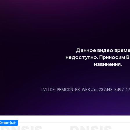
Ответ(ы):