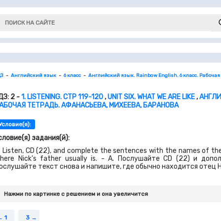
ДЗ
Английский язык
6 класс
Английский язык. Rainbow English. 6 класс. Рабочая
ДЗ: 2 -
1. LISTENING. СТР 119-120
,
UNIT SIX. WHAT WE ARE LIKE
,
АНГЛИ
АБОЧАЯ ТЕТРАДЬ. АФАНАСЬЕВА, МИХЕЕВА, БАРАНОВА
Условие(я):
словие(я) задания(й):
. Listen, CD (22), and complete the sentences with the names of the 
here Nick's father usually is. - A. Послушайте CD (22) и доп
ослушайте текст снова и напишите, где обычно находится отец Н
Нажми по картинке c решением и она увеличится
1
3