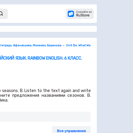
 тетрадь. Афанасьева, Михеева, Баранова
Unit Six. What We Are Like
1. Listening. стр 
ЙСКИЙ ЯЗЫК. RAINBOW ENGLISH. 6 КЛАСС.
seasons. B. Listen to the text again and write
олните предложения названиями сезонов. В.
ика.
Все упражнения