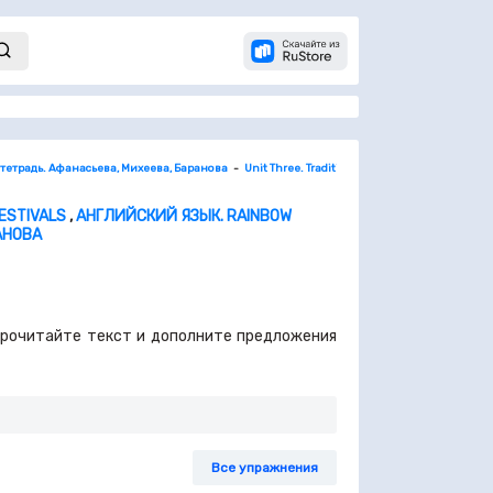
 тетрадь. Афанасьева, Михеева, Баранова
Unit Three. Traditions, Holidays, Festivals
2
FESTIVALS
,
АНГЛИЙСКИЙ ЯЗЫК. RAINBOW
АНОВА
.- Прочитайте текст и дополните предложения
Все упражнения