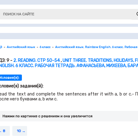
ДЗ
Английский язык
6 класс
Английский язык. Rainbow English. 6 класс. Рабочая
ДЗ: 9 -
2. READING. СТР 50-54
,
UNIT THREE. TRADITIONS, HOLIDAYS, 
NGLISH. 6 КЛАСС. РАБОЧАЯ ТЕТРАДЬ. АФАНАСЬЕВА, МИХЕЕВА, БАР
Условие(я):
словие(я) задания(й):
ead the text and complete the sentences after it with a, b or c
осле него буквами a, b или c.
Нажми по картинке c решением и она увеличится
8
10