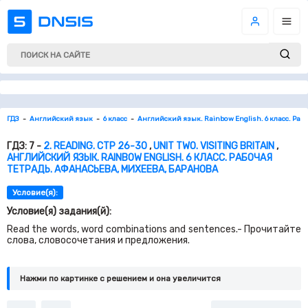
ГДЗ
Английский язык
6 класс
Английский язык. Rainbow English. 6 класс. Раб
ГДЗ: 7 -
2. READING. СТР 26-30
,
UNIT TWO. VISITING BRITAIN
,
АНГЛИЙСКИЙ ЯЗЫК. RAINBOW ENGLISH. 6 КЛАСС. РАБОЧАЯ
ТЕТРАДЬ. АФАНАСЬЕВА, МИХЕЕВА, БАРАНОВА
Условие(я):
Условие(я) задания(й):
Read the words, word combinations and sentences.- Прочитайте
слова, словосочетания и предложения.
Нажми по картинке c решением и она увеличится