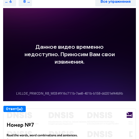
6
8
Все упражнения
Ответ(ы):