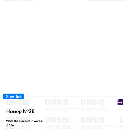
Ответ(ы):