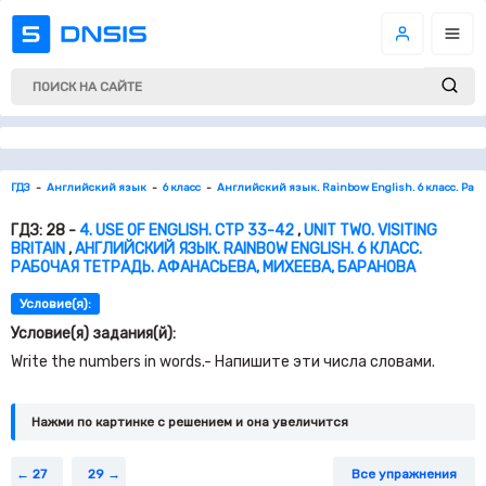
ГДЗ
Английский язык
6 класс
Английский язык. Rainbow English. 6 класс. Раб
ГДЗ: 28 -
4. USE OF ENGLISH. СТР 33-42
,
UNIT TWO. VISITING
BRITAIN
,
АНГЛИЙСКИЙ ЯЗЫК. RAINBOW ENGLISH. 6 КЛАСС.
РАБОЧАЯ ТЕТРАДЬ. АФАНАСЬЕВА, МИХЕЕВА, БАРАНОВА
Условие(я):
Условие(я) задания(й):
Write the numbers in words.- Напишите эти числа словами.
Нажми по картинке c решением и она увеличится
27
29
Все упражнения