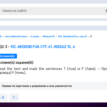
ДЗ
Английский язык
6 класс
Module 10
10c. Weekend fun. стр. 61
3
ДЗ: 3 -
10C. WEEKEND FUN. СТР. 61
,
MODULE 10
,
6
Условие(я):
словие(я) задания(й):
ead the text and mark the sentences T (true) or F (false). —
правда) F (ложь).
Нажми по картинке c решением и она увеличится
2
1