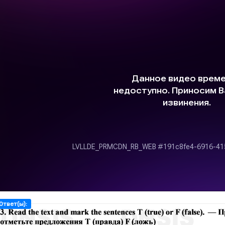
Ответ(ы):