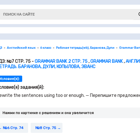
ДЗ
Английский язык
6 класс
Рабочая тетрадь(wb), Баранова, Дули
Grammar Ban
ДЗ: №7 СТР. 75 -
GRAMMAR BANK 2 СТР. 75
,
GRAMMAR BANK
,
АНГЛИ
ЕТРАДЬ. БАРАНОВА, ДУЛИ, КОПЫЛОВА, ЭВАНС
Условие(я):
словие(я) задания(й):
ewrite the sentences using too or enough. — Перепишите предлож
Нажми по картинке c решением и она увеличится
№6 Стр. 74
№8 Стр. 75