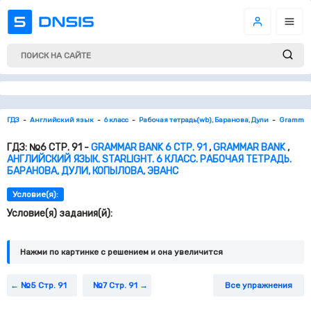
ГДЗ
Английский язык
6 класс
Рабочая тетрадь(wb), Баранова, Дули
Grammar
ГДЗ: №6 СТР. 91 -
GRAMMAR BANK 6 СТР. 91
,
GRAMMAR BANK
,
АНГЛИЙСКИЙ ЯЗЫК. STARLIGHT. 6 КЛАСС. РАБОЧАЯ ТЕТРАДЬ.
БАРАНОВА, ДУЛИ, КОПЫЛОВА, ЭВАНС
Условие(я):
Условие(я) задания(й):
Нажми по картинке c решением и она увеличится
№5 Стр. 91
№7 Стр. 91
Все упражнения