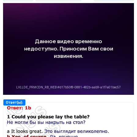
Ответ(ы):