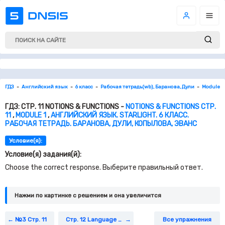
ГДЗ
Английский язык
6 класс
Рабочая тетрадь(wb), Баранова, Дули
Module 1
ГДЗ: СТР. 11 NOTIONS & FUNCTIONS -
NOTIONS & FUNCTIONS СТР.
11
,
MODULE 1
,
АНГЛИЙСКИЙ ЯЗЫК. STARLIGHT. 6 КЛАСС.
РАБОЧАЯ ТЕТРАДЬ. БАРАНОВА, ДУЛИ, КОПЫЛОВА, ЭВАНС
Условие(я):
Условие(я) задания(й):
Choose the correct response. Выберите правильный ответ.
Нажми по картинке c решением и она увеличится
№3 Стр. 11
Стр. 12 Language & Grammar Review
Все упражнения