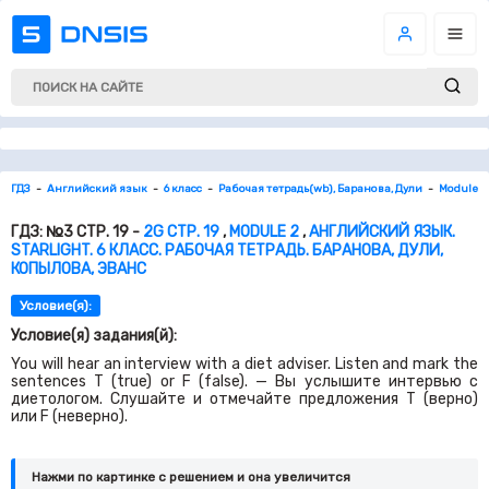
ГДЗ
Английский язык
6 класс
Рабочая тетрадь(wb), Баранова, Дули
Module 2
ГДЗ: №3 СТР. 19 -
2G СТР. 19
,
MODULE 2
,
АНГЛИЙСКИЙ ЯЗЫК.
STARLIGHT. 6 КЛАСС. РАБОЧАЯ ТЕТРАДЬ. БАРАНОВА, ДУЛИ,
КОПЫЛОВА, ЭВАНС
Условие(я):
Условие(я) задания(й):
You will hear an interview with a diet adviser. Listen and mark the
sentences T (true) or F (false). — Вы услышите интервью с
диетологом. Слушайте и отмечайте предложения T (верно)
или F (неверно).
Нажми по картинке c решением и она увеличится