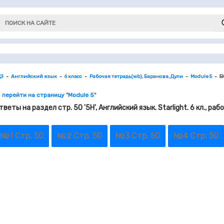
ДЗ
Английский язык
6 класс
Рабочая тетрадь(wb), Баранова, Дули
Module 5
5
 перейти на страницу "Module 5"
тветы на раздел стр. 50 '5H', Английский язык. Starlight. 6 кл., р
№1 Стр. 50
№2 Стр. 50
№3 Стр. 50
№4 Стр. 50