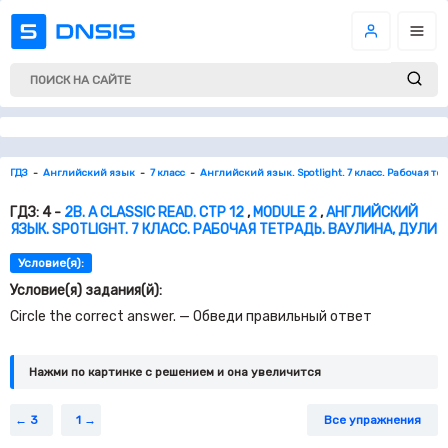
ГДЗ
Английский язык
7 класс
Английский язык. Spotlight. 7 класс. Рабочая те
ГДЗ: 4 -
2B. A CLASSIC READ. СТР 12
,
MODULE 2
,
АНГЛИЙСКИЙ
ЯЗЫК. SPOTLIGHT. 7 КЛАСС. РАБОЧАЯ ТЕТРАДЬ. ВАУЛИНА, ДУЛИ
Условие(я):
Условие(я) задания(й):
Circle the correct answer. — Обведи правильный ответ
Нажми по картинке c решением и она увеличится
3
1
Все упражнения