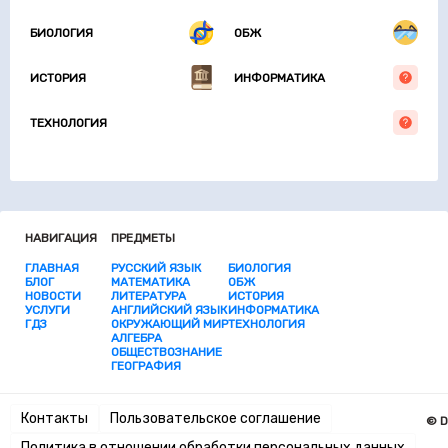
БИОЛОГИЯ
ОБЖ
ИСТОРИЯ
ИНФОРМАТИКА
ТЕХНОЛОГИЯ
НАВИГАЦИЯ
ПРЕДМЕТЫ
ГЛАВНАЯ
РУССКИЙ ЯЗЫК
БИОЛОГИЯ
БЛОГ
МАТЕМАТИКА
ОБЖ
НОВОСТИ
ЛИТЕРАТУРА
ИСТОРИЯ
УСЛУГИ
АНГЛИЙСКИЙ ЯЗЫК
ИНФОРМАТИКА
ГДЗ
ОКРУЖАЮЩИЙ МИР
ТЕХНОЛОГИЯ
АЛГЕБРА
ОБЩЕСТВОЗНАНИЕ
ГЕОГРАФИЯ
Контакты
Пользовательское соглашение
© D
Политика в отношении обработки персональных данных