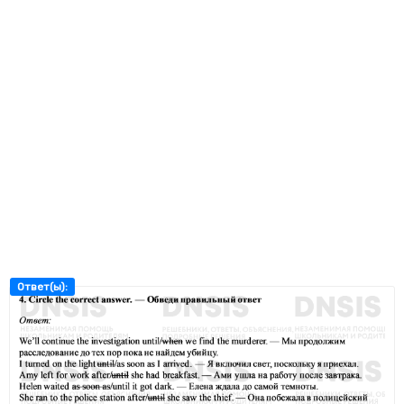
Ответ(ы):