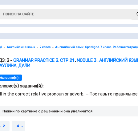
ДЗ
Английский язык
7 класс
Английский язык. Spotlight. 7 класс. Рабочая тетрад
ДЗ: 3 -
GRAMMAR PRACTICE 3. СТР 21
,
MODULE 3
,
АНГЛИЙСКИЙ ЯЗЫК.
АУЛИНА, ДУЛИ
Условие(я):
словие(я) задания(й):
ill in the correct relative pronoun or adverb. — Поставьте правил
Нажми по картинке c решением и она увеличится
2
4