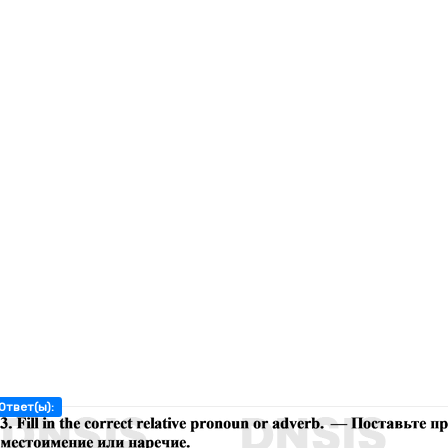
Ответ(ы):