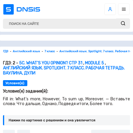
ГДЗ
Английский язык
7 класс
Английский язык. Spotlight. 7 класс. Рабочая те
ГДЗ: 2 -
5С. WHAT'S YOU OPINION? СТР 31
,
MODULE 5
,
АНГЛИЙСКИЙ ЯЗЫК. SPOTLIGHT. 7 КЛАСС. РАБОЧАЯ ТЕТРАДЬ.
ВАУЛИНА, ДУЛИ
Условие(я):
Условие(я) задания(й):
Fill in: What’s more, However, To sum up, Moreover. — Вставьте
слова: Что дальше, Однако, Подведя итоги, Более того.
Нажми по картинке c решением и она увеличится