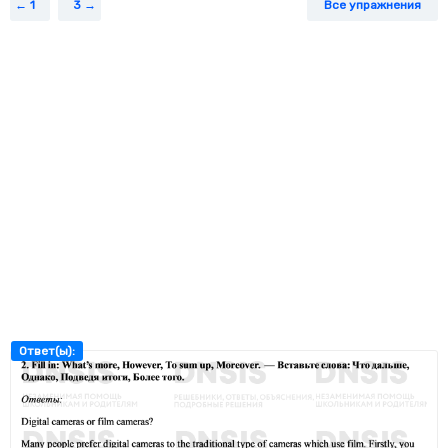
1
3
Все упражнения
Ответ(ы):