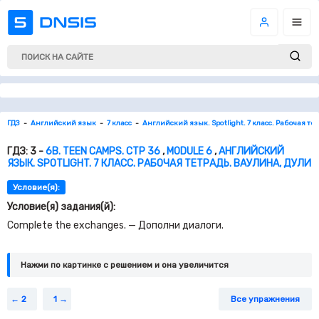
ГДЗ
Английский язык
7 класс
Английский язык. Spotlight. 7 класс. Рабочая те
ГДЗ: 3 -
6B. TEEN CAMPS. СТР 36
,
MODULE 6
,
АНГЛИЙСКИЙ
ЯЗЫК. SPOTLIGHT. 7 КЛАСС. РАБОЧАЯ ТЕТРАДЬ. ВАУЛИНА, ДУЛИ
Условие(я):
Условие(я) задания(й):
Complete the exchanges. — Дополни диалоги.
Нажми по картинке c решением и она увеличится
2
1
Все упражнения