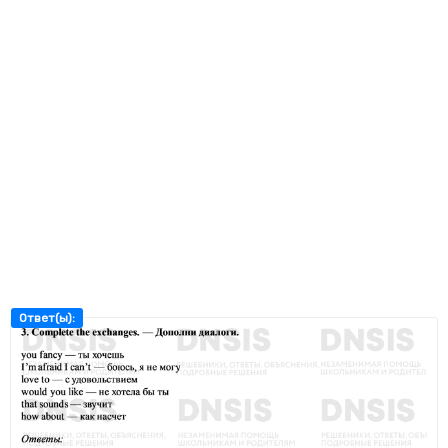
Ответ(ы):