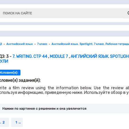
ДЗ
Английский язык
7 класс
Английский язык. Spotlight. 7 класс. Рабочая тетрад
ДЗ: 3 -
7. WRITING. СТР 44
,
MODULE 7
,
АНГЛИЙСКИЙ ЯЗЫК. SPOTLIGHT
УЛИ
Условие(я):
словие(я) задания(й):
rite a film review using the information below. Use the review
спользуя информацию, приведенную ниже. Используйте обзор в у
Нажми по картинке c решением и она увеличится
2
1