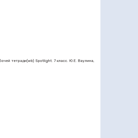
чей тетради(wb) Spotlight. 7 класс. Ю.Е. Ваулина,