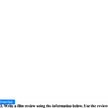
Ответ(ы):