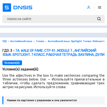
ГДЗ
Английский язык
7 класс
Английский язык. Spotlight. 7 класс. Рабочая те
ГДЗ: 3 -
7A. WALK OF FAME. СТР 41
,
MODULE 7
,
АНГЛИЙСКИЙ
ЯЗЫК. SPOTLIGHT. 7 КЛАСС. РАБОЧАЯ ТЕТРАДЬ. ВАУЛИНА, ДУЛИ
Условие(я):
Условие(я) задания(й):
Use the adjectives in the box to make sentences comparing the
three actresses below. Use: — Используйте прилагательные в
табличке, чтобы сделать предложения, сравнивающие трех
актрис на рисунке. Используйте слова:
Нажми по картинке c решением и она увеличится