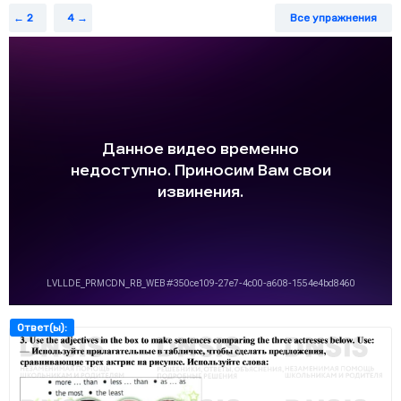
2
4
Все упражнения
Ответ(ы):