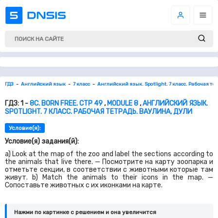
ГДЗ
Английский язык
7 класс
Английский язык. Spotlight. 7 класс. Рабочая те
ГДЗ: 1 -
8C. BORN FREE. СТР 49
,
MODULE 8
,
АНГЛИЙСКИЙ ЯЗЫК.
SPOTLIGHT. 7 КЛАСС. РАБОЧАЯ ТЕТРАДЬ. ВАУЛИНА, ДУЛИ
Условие(я):
Условие(я) задания(й):
a) Look at the map of the zoo and label the sections according to
the animals that live there. — Посмотрите на карту зоопарка и
отметьте секции, в соответствии с животными которые там
живут. b) Match the animals to their icons in the map. —
Сопоставьте животных с их иконками на карте.
Нажми по картинке c решением и она увеличится