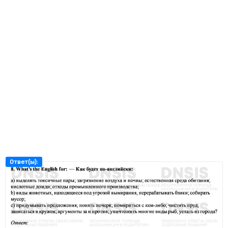
Ответ(ы):