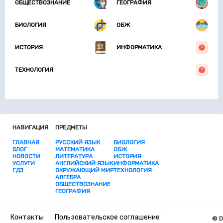
ОБЩЕСТВОЗНАНИЕ
ГЕОГРАФИЯ
БИОЛОГИЯ
ОБЖ
ИСТОРИЯ
ИНФОРМАТИКА
ТЕХНОЛОГИЯ
НАВИГАЦИЯ
ПРЕДМЕТЫ
ГЛАВНАЯ
РУССКИЙ ЯЗЫК
БИОЛОГИЯ
БЛОГ
МАТЕМАТИКА
ОБЖ
НОВОСТИ
ЛИТЕРАТУРА
ИСТОРИЯ
УСЛУГИ
АНГЛИЙСКИЙ ЯЗЫК
ИНФОРМАТИКА
ГДЗ
ОКРУЖАЮЩИЙ МИР
ТЕХНОЛОГИЯ
АЛГЕБРА
ОБЩЕСТВОЗНАНИЕ
ГЕОГРАФИЯ
Контакты
Пользовательское соглашение
© D