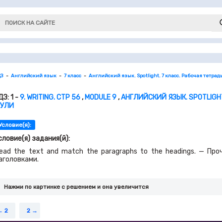
ДЗ
Английский язык
7 класс
Английский язык. Spotlight. 7 класс. Рабочая тетрад
ДЗ: 1 -
9. WRITING. СТР 56
,
MODULE 9
,
АНГЛИЙСКИЙ ЯЗЫК. SPOTLIGHT
УЛИ
Условие(я):
словие(я) задания(й):
ead the text and match the paragraphs to the headings. — Пр
аголовками.
Нажми по картинке c решением и она увеличится
2
2