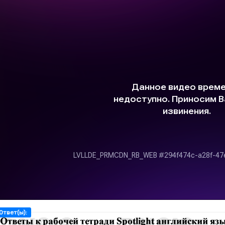
Ответ(ы):