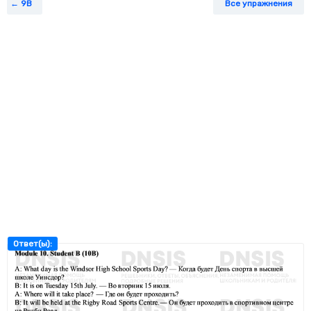
9B
Все упражнения
Ответ(ы):