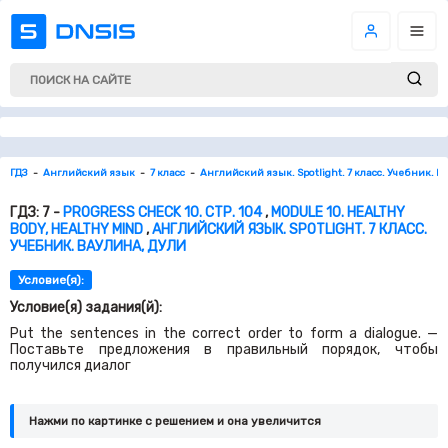
ГДЗ
Английский язык
7 класс
Английский язык. Spotlight. 7 класс. Учебник. В
ГДЗ: 7 -
PROGRESS CHECK 10. СТР. 104
,
MODULE 10. HEALTHY
BODY, HEALTHY MIND
,
АНГЛИЙСКИЙ ЯЗЫК. SPOTLIGHT. 7 КЛАСС.
УЧЕБНИК. ВАУЛИНА, ДУЛИ
Условие(я):
Условие(я) задания(й):
Put the sentences in the correct order to form a dialogue. —
Поставьте предложения в правильный порядок, чтобы
получился диалог
Нажми по картинке c решением и она увеличится