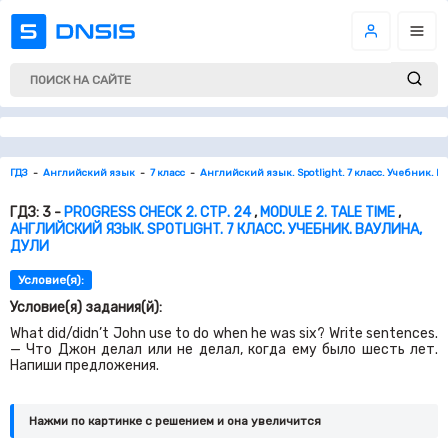
ГДЗ
Английский язык
7 класс
Английский язык. Spotlight. 7 класс. Учебник. В
ГДЗ: 3 -
PROGRESS CHECK 2. СТР. 24
,
MODULE 2. TALE TIME
,
АНГЛИЙСКИЙ ЯЗЫК. SPOTLIGHT. 7 КЛАСС. УЧЕБНИК. ВАУЛИНА,
ДУЛИ
Условие(я):
Условие(я) задания(й):
What did/didn’t John use to do when he was six? Write sentences.
— Что Джон делал или не делал, когда ему было шесть лет.
Напиши предложения.
Нажми по картинке c решением и она увеличится