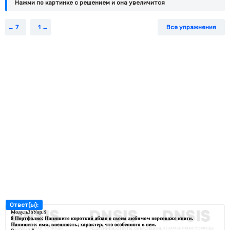
Нажми по картинке c решением и она увеличится
7
1
Все упражнения
Ответ(ы):