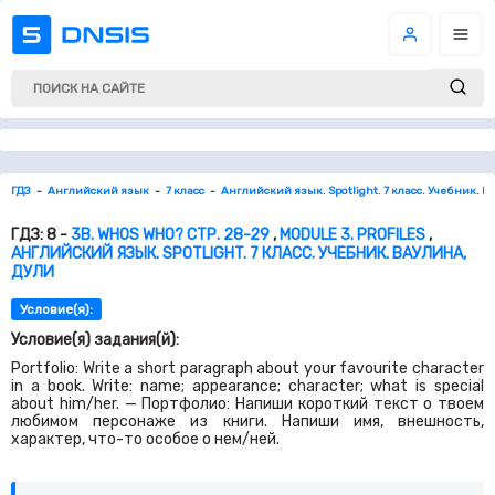
ГДЗ
Английский язык
7 класс
Английский язык. Spotlight. 7 класс. Учебник. В
ГДЗ: 8 -
3B. WHOS WHO? СТР. 28-29
,
MODULE 3. PROFILES
,
АНГЛИЙСКИЙ ЯЗЫК. SPOTLIGHT. 7 КЛАСС. УЧЕБНИК. ВАУЛИНА,
ДУЛИ
Условие(я):
Условие(я) задания(й):
Portfolio: Write a short paragraph about your favourite character
in a book. Write: name; appearance; character; what is special
about him/her. — Портфолио: Напиши короткий текст о твоем
любимом персонаже из книги. Напиши имя, внешность,
характер, что-то особое о нем/ней.