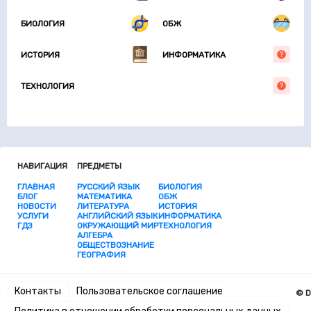
БИОЛОГИЯ
ОБЖ
ИСТОРИЯ
ИНФОРМАТИКА
ТЕХНОЛОГИЯ
НАВИГАЦИЯ
ПРЕДМЕТЫ
ГЛАВНАЯ
РУССКИЙ ЯЗЫК
БИОЛОГИЯ
БЛОГ
МАТЕМАТИКА
ОБЖ
НОВОСТИ
ЛИТЕРАТУРА
ИСТОРИЯ
УСЛУГИ
АНГЛИЙСКИЙ ЯЗЫК
ИНФОРМАТИКА
ГДЗ
ОКРУЖАЮЩИЙ МИР
ТЕХНОЛОГИЯ
АЛГЕБРА
ОБЩЕСТВОЗНАНИЕ
ГЕОГРАФИЯ
Контакты
Пользовательское соглашение
© D