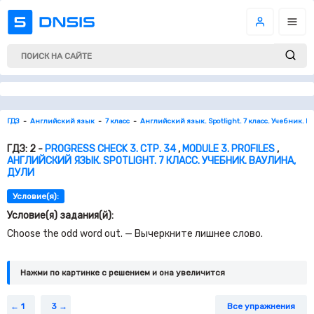
ГДЗ
Английский язык
7 класс
Английский язык. Spotlight. 7 класс. Учебник. В
ГДЗ: 2 -
PROGRESS CHECK 3. СТР. 34
,
MODULE 3. PROFILES
,
АНГЛИЙСКИЙ ЯЗЫК. SPOTLIGHT. 7 КЛАСС. УЧЕБНИК. ВАУЛИНА,
ДУЛИ
Условие(я):
Условие(я) задания(й):
Choose the odd word out. — Вычеркните лишнее слово.
Нажми по картинке c решением и она увеличится
1
3
Все упражнения