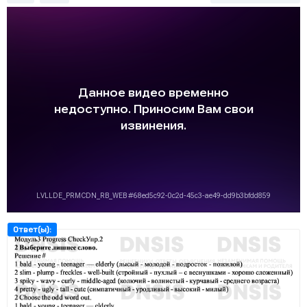
Ответ(ы):