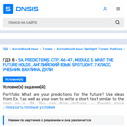
ГДЗ
Английский язык
7 класс
Английский язык. Spotlight. 7 класс. Учебник. В
ГДЗ: 8 -
5A. PREDICTIONS. СТР. 46-47
,
MODULE 5. WHAT THE
FUTURE HOLDS
,
АНГЛИЙСКИЙ ЯЗЫК. SPOTLIGHT. 7 КЛАСС.
УЧЕБНИК. ВАУЛИНА, ДУЛИ
Условие(я):
Условие(я) задания(й):
Portfolio: What are your predictions for the future? Use ideas
from Ex. 1 as well as your own to write a short text similar to the
ones on p. 46. You can draw pictures. — Каково ваше
↓ показать полные условия
предсказание будущего? Используйте идеи из упражнения 1 и
свои собственные мысли, чтобы написать короткий текст,
похожий на текст на странице 46. Вы можете нарисовать
Нажми по картинке c решением и она увеличится
картинки.