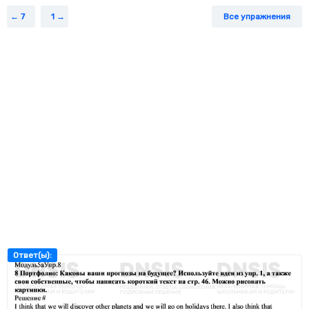
7
1
Все упражнения
Ответ(ы):