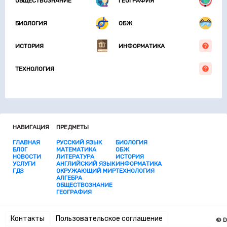
ОБЩЕСТВОЗНАНИЕ
ГЕОГРАФИЯ
БИОЛОГИЯ
ОБЖ
ИСТОРИЯ
ИНФОРМАТИКА
ТЕХНОЛОГИЯ
НАВИГАЦИЯ
ПРЕДМЕТЫ
ГЛАВНАЯ
РУССКИЙ ЯЗЫК
БИОЛОГИЯ
БЛОГ
МАТЕМАТИКА
ОБЖ
НОВОСТИ
ЛИТЕРАТУРА
ИСТОРИЯ
УСЛУГИ
АНГЛИЙСКИЙ ЯЗЫК
ИНФОРМАТИКА
ГДЗ
ОКРУЖАЮЩИЙ МИР
ТЕХНОЛОГИЯ
АЛГЕБРА
ОБЩЕСТВОЗНАНИЕ
ГЕОГРАФИЯ
Контакты
Пользовательское соглашение
© D