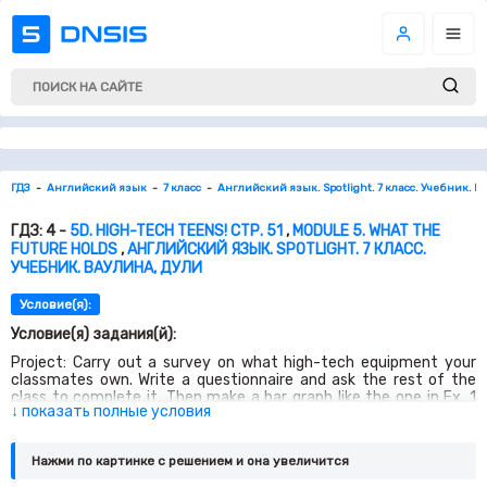
ГДЗ
Английский язык
7 класс
Английский язык. Spotlight. 7 класс. Учебник. В
ГДЗ: 4 -
5D. HIGH-TECH TEENS! СТР. 51
,
MODULE 5. WHAT THE
FUTURE HOLDS
,
АНГЛИЙСКИЙ ЯЗЫК. SPOTLIGHT. 7 КЛАСС.
УЧЕБНИК. ВАУЛИНА, ДУЛИ
Условие(я):
Условие(я) задания(й):
Project: Carry out a survey on what high-tech equipment your
classmates own. Write a questionnaire and ask the rest of the
class to complete it. Then make a bar graph like the one in Ex. 1
↓ показать полные условия
showing the results. Your graph should contain the following
information. — Проект: Проведите исследование, какое
высокотехнологичное оборудование есть у ваших
Нажми по картинке c решением и она увеличится
одноклассников. Напишите вопросник и попросите
одноклассников его заполнить. Затем сделайте график, как в