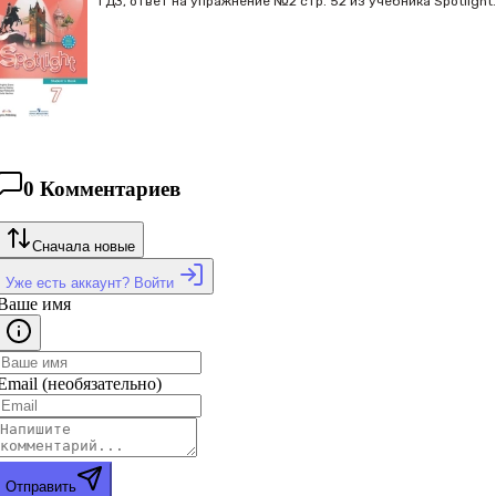
ГДЗ, ответ на упражнение №2 cтр. 52 из учебника Spotlight.