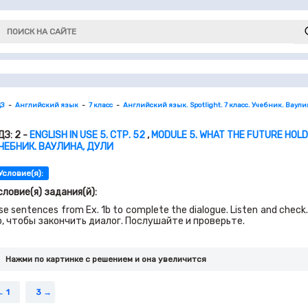
ДЗ
Английский язык
7 класс
Английский язык. Spotlight. 7 класс. Учебник. Ваули
ДЗ: 2 -
ENGLISH IN USE 5. СТР. 52
,
MODULE 5. WHAT THE FUTURE HOL
ЧЕБНИК. ВАУЛИНА, ДУЛИ
Условие(я):
словие(я) задания(й):
se sentences from Ex. 1b to complete the dialogue. Listen and ch
b, чтобы закончить диалог. Послушайте и проверьте.
Нажми по картинке c решением и она увеличится
1
3