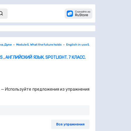
на, Дули
Module 5. What the future holds
English in use 5. стр. 52
2
DS
,
АНГЛИЙСКИЙ ЯЗЫК. SPOTLIGHT. 7 КЛАСС.
eck. — Используйте предложения из упражнения
Все упражнения