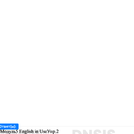
Ответ(ы):