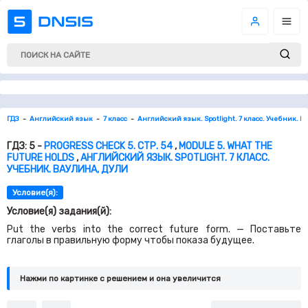
ГДЗ
Английский язык
7 класс
Английский язык. Spotlight. 7 класс. Учебник. В
ГДЗ: 5 -
PROGRESS CHECK 5. СТР. 54
,
MODULE 5. WHAT THE
FUTURE HOLDS
,
АНГЛИЙСКИЙ ЯЗЫК. SPOTLIGHT. 7 КЛАСС.
УЧЕБНИК. ВАУЛИНА, ДУЛИ
Условие(я):
Условие(я) задания(й):
Put the verbs into the correct future form. — Поставьте
глаголы в правильную форму чтобы показа будущее.
Нажми по картинке c решением и она увеличится