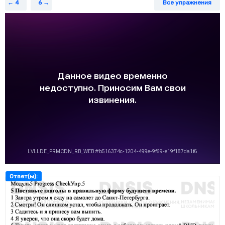
4
6
Все упражнения
Ответ(ы):