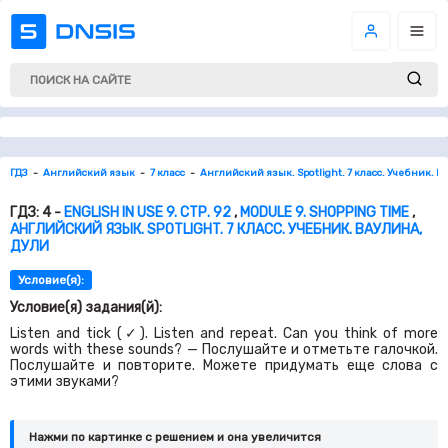
ГДЗ
Английский язык
7 класс
Английский язык. Spotlight. 7 класс. Учебник. В
ГДЗ: 4 -
ENGLISH IN USE 9. СТР. 92
,
MODULE 9. SHOPPING TIME
,
АНГЛИЙСКИЙ ЯЗЫК. SPOTLIGHT. 7 КЛАСС. УЧЕБНИК. ВАУЛИНА,
ДУЛИ
Условие(я):
Условие(я) задания(й):
Listen and tick (✓). Listen and repeat. Can you think of more
words with these sounds? — Послушайте и отметьте галочкой.
Послушайте и повторите. Можете придумать еще слова с
этими звуками?
Нажми по картинке c решением и она увеличится