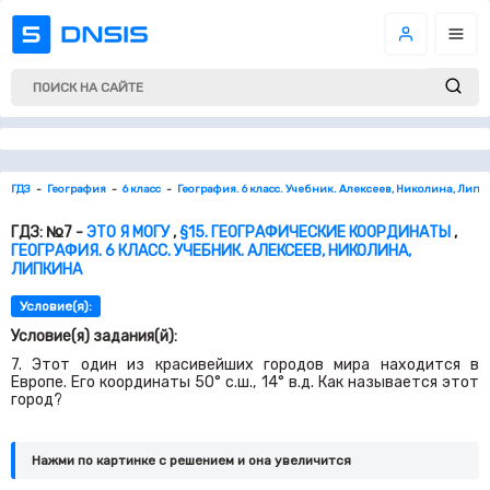
ГДЗ
География
6 класс
География. 6 класс. Учебник. Алексеев, Николина, Лип
ГДЗ: №7 -
ЭТО Я МОГУ
,
§15. ГЕОГРАФИЧЕСКИЕ КООРДИНАТЫ
,
ГЕОГРАФИЯ. 6 КЛАСС. УЧЕБНИК. АЛЕКСЕЕВ, НИКОЛИНА,
ЛИПКИНА
Условие(я):
Условие(я) задания(й):
7. Этот один из красивейших городов мира находится в
Европе. Его координаты 50° с.ш., 14° в.д. Как называется этот
город?
Нажми по картинке c решением и она увеличится