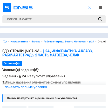
ГДЗ
Информатика
4 класс
Рабочая тетрадь, 2 часть, Матвеева
§ 24
Стр. 87-
ГДЗ: СТРАНИЦЫ 87-96 -
§ 24
,
ИНФОРМАТИКА, 4 КЛАСС,
РАБОЧАЯ ТЕТРАДЬ, 2 ЧАСТЬ, МАТВЕЕВА, ЧЕЛАК
Условие(я):
Условие(я) задания(й):
Задания к § 24. Результат управления
1.Впиши названия элементов схемы управления.
↓ показать полные условия
Вставь пропущенные слова.
Нажми по картинке c решением и она увеличится
а) Результат управления — это
______
объекта управления
на управляемый
_____