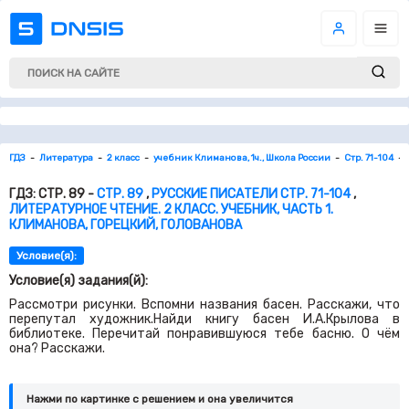
ГДЗ
Литература
2 класс
учебник Климанова, 1ч., Школа России
Стр. 71-104
ГДЗ: СТР. 89 -
СТР. 89
,
РУССКИЕ ПИСАТЕЛИ СТР. 71-104
,
ЛИТЕРАТУРНОЕ ЧТЕНИЕ. 2 КЛАСС. УЧЕБНИК, ЧАСТЬ 1.
КЛИМАНОВА, ГОРЕЦКИЙ, ГОЛОВАНОВА
Условие(я):
Условие(я) задания(й):
Рассмотри рисунки. Вспомни названия басен. Расскажи, что
перепутал художник.Найди книгу басен И.А.Крылова в
библиотеке. Перечитай понравившуюся тебе басню. О чём
она? Расскажи.
Нажми по картинке c решением и она увеличится