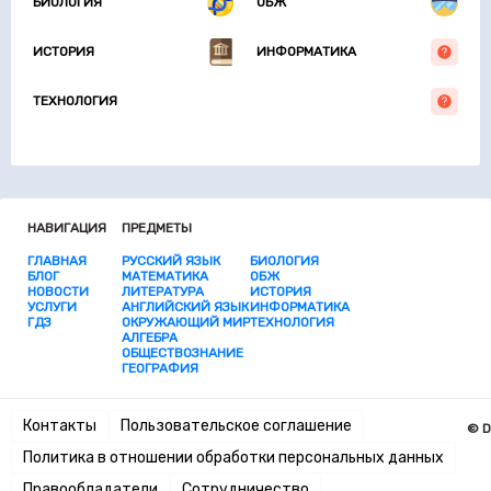
БИОЛОГИЯ
ОБЖ
ИСТОРИЯ
ИНФОРМАТИКА
ТЕХНОЛОГИЯ
НАВИГАЦИЯ
ПРЕДМЕТЫ
ГЛАВНАЯ
РУССКИЙ ЯЗЫК
БИОЛОГИЯ
БЛОГ
МАТЕМАТИКА
ОБЖ
НОВОСТИ
ЛИТЕРАТУРА
ИСТОРИЯ
УСЛУГИ
АНГЛИЙСКИЙ ЯЗЫК
ИНФОРМАТИКА
ГДЗ
ОКРУЖАЮЩИЙ МИР
ТЕХНОЛОГИЯ
АЛГЕБРА
ОБЩЕСТВОЗНАНИЕ
ГЕОГРАФИЯ
Контакты
Пользовательское соглашение
© D
Политика в отношении обработки персональных данных
Правообладатели
Сотрудничество