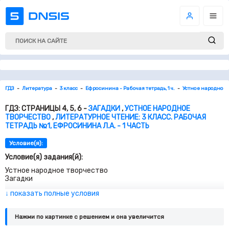
ГДЗ
Литература
3 класс
Ефросинина - Рабочая тетрадь, 1 ч.
Устное народное 
ГДЗ: СТРАНИЦЫ 4, 5, 6 -
ЗАГАДКИ
,
УСТНОЕ НАРОДНОЕ
ТВОРЧЕСТВО
,
ЛИТЕРАТУРНОЕ ЧТЕНИЕ: 3 КЛАСС. РАБОЧАЯ
ТЕТРАДЬ №1, ЕФРОСИНИНА Л.А. - 1 ЧАСТЬ
Условие(я):
Условие(я) задания(й):
Устное народное творчество
Загадки
1. Эрудит
↓ показать полные условия
Что такое фольклор? Допишите предложение.
2. Схема
Нажми по картинке c решением и она увеличится
Вспомните произведения фольклора. Заполните схему.