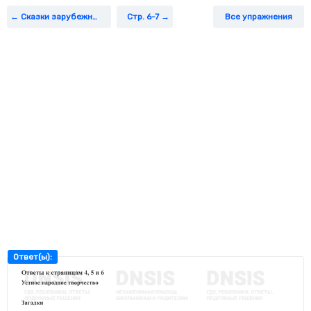
3. Соберите
Сказки зарубежных писателей
Стр. 6-7
Все упражнения
Соберите загадку. Нарисуйте или запишите отгадку.
4. Соответствие
Отгадайте загадки, укажите тему. Запишите отгадки.
5. Поиск
Вспомните, какие бывают загадки. Заполните таблицу. Для
выполнения задания пользуйтесь учебником и учебной
хрестоматией.
6. Точное слово
Подчеркните слова, которые помогают найти отгадку.
7*. Проба пера
Какая загадка вам нравится? Запишите её.
Ответ(ы):